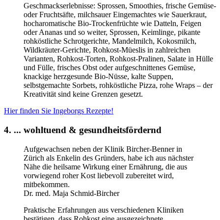
Geschmackserlebnisse: Sprossen, Smoothies, frische Gemüse-
oder Fruchtsäfte, milchsauer Eingemachtes wie Sauerkraut,
hocharomatische Bio-Trockenfrüchte wie Datteln, Feigen
oder Ananas und so weiter, Sprossen, Keimlinge, pikante
rohköstliche Schrotgerichte, Mandelmilch, Kokosmilch,
Wildkräuter-Gerichte, Rohkost-Müeslis in zahlreichen
Varianten, Rohkost-Torten, Rohkost-Pralinen, Salate in Hülle
und Fülle, frisches Obst oder aufgeschnittenes Gemüse,
knackige herzgesunde Bio-Nüsse, kalte Suppen,
selbstgemachte Sorbets, rohköstliche Pizza, rohe Wraps – der
Kreativität sind keine Grenzen gesetzt.
Hier finden Sie Ingeborgs Rezepte!
4. ... wohltuend & gesundheitsfördernd
Aufgewachsen neben der Klinik Bircher-Benner in
Zürich als Enkelin des Gründers, habe ich aus nächster
Nähe die heilsame Wirkung einer Ernährung, die aus
vorwiegend roher Kost liebevoll zubereitet wird,
mitbekommen.
Dr. med. Maja Schmid-Bircher
Praktische Erfahrungen aus verschiedenen Kliniken
bestätigen, dass Rohkost eine ausgezeichnete