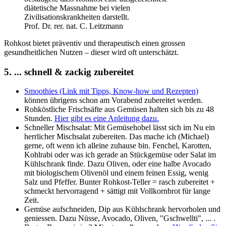
diätetische Massnahme bei vielen
Zivilisationskrankheiten darstellt.
Prof. Dr. rer. nat. C. Leitzmann
Rohkost bietet präventiv und therapeutisch einen grossen
gesundheitlichen Nutzen – dieser wird oft unterschätzt.
5. ... schnell & zackig zubereitet
Smoothies (Link mit Tipps, Know-how und Rezepten)
können übrigens schon am Vorabend zubereitet werden.
Rohköstliche Frischsäfte aus Gemüsen halten sich bis zu 48
Stunden.
Hier gibt es eine Anleitung dazu.
Schneller Mischsalat: Mit Gemüsehobel lässt sich im Nu ein
herrlicher Mischsalat zubereiten. Das mache ich (Michael)
gerne, oft wenn ich alleine zuhause bin. Fenchel, Karotten,
Kohlrabi oder was ich gerade an Stückgemüse oder Salat im
Kühlschrank finde. Dazu Oliven, oder eine halbe Avocado
mit biologischem Olivenöl und einem feinen Essig, wenig
Salz und Pfeffer. Bunter Rohkost-Teller = rasch zubereitet +
schmeckt hervorragend + sättigt mit Vollkornbrot für lange
Zeit.
Gemüse aufschneiden, Dip aus Kühlschrank hervorholen und
geniessen. Dazu Nüsse, Avocado, Oliven, "Gschwellti", ... .