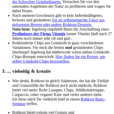
der Schweizer Gemüsebauern.
Versuchen Sie von den
saisonalen Angeboten der Natur zu profitieren und wagen Sie
dabei Neues.
Nach meinem Geschmack gibt es kein farbenkräftigeres,
leckeres und gesünderes
Eis als selbstgemachte Glace aus
gefrorenen Beeren oder andere Rohkost-Desserts.
Nota bene
: Ingeborg empfiehlt Ihnen die Anschaffung eines
Profimixers der Firma Vitamix
(unser Vitamix läuft nach 27
Jahren noch immer sehr oft und gut) .
Rohköstliche Chips aus Grünkohl in ganz verschiedenen
Variationen. Für mich die besten
und
gesündesten Chips
überhaupt! Ingeborg hat mittlerweile schon sieben Grünkohl-
Chips-Rezepte entwickelt.
Hier finden Sie ein Rezept, um
selber Grünkohl-Chips herzustellen.
3. ... vielseitig & kreativ
Wer denkt, Rohkost ist gleich Salatessen, der hat die Vielfalt
und Genussfülle der Rohkost noch nicht entdeckt, Rohkost
bietet viel mehr: Rohe Lasagne, Chips, Wildkräutersuppe,
Carpaccio, roher veganer Käse und vieles anderes mehr.
Ich freue mich Sie vielleicht bald in einem
Rohkost Basic-
Seminar
treffen.
Rohkost bietet extrem viel Genuss und