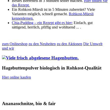
Bestes Beereneis in 3 Minuten selber machen.
Hier finden Sie
das Rezept.
Ein Rohkost-Müesli ist in 5 Minuten zubereitet? Viele
Varianten möglich, schnell gemacht.
Rohkost-Müesli
kennenlernen.
Chia-Pudding – ein Rezept gibt es hier:
Einfach, gut
sättigend, herrlich, pfiffig und wohltuend ... .
zum Onlineshop
zu den Neuheiten
zu den Aktionen
Die Umwelt
und wir
Hagebuttenpulver biologisch in Rohkost-Qualität
Hier online kaufen
Ananasschnitze, bio & fair