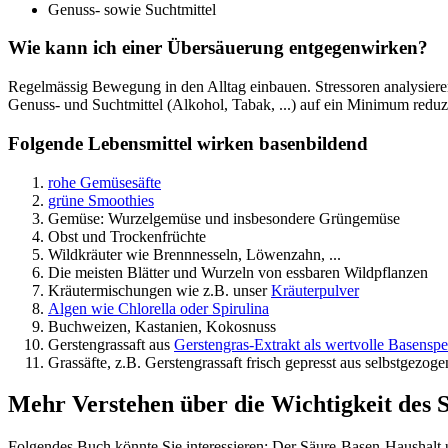
Genuss- sowie Suchtmittel
Wie kann ich einer Übersäuerung entgegenwirken?
Regelmässig Bewegung in den Alltag einbauen. Stressoren analysieren 
Genuss- und Suchtmittel (Alkohol, Tabak, ...) auf ein Minimum reduz
Folgende Lebensmittel wirken basenbildend
rohe Gemüsesäfte
grüne Smoothies
Gemüse: Wurzelgemüse und insbesondere Grüngemüse
Obst und Trockenfrüchte
Wildkräuter wie Brennnesseln, Löwenzahn, ...
Die meisten Blätter und Wurzeln von essbaren Wildpflanzen
Kräutermischungen wie z.B. unser
Kräuterpulver
Algen wie Chlorella oder Spirulina
Buchweizen, Kastanien, Kokosnuss
Gerstengrassaft aus
Gerstengras-Extrakt als wertvolle Basensp
Grassäfte, z.B. Gerstengrassaft frisch gepresst aus selbstgezog
Mehr Verstehen über die Wichtigkeit des 
Folgendes Buch könnte Sie interessieren: Der Säure-Basen-Haushalt