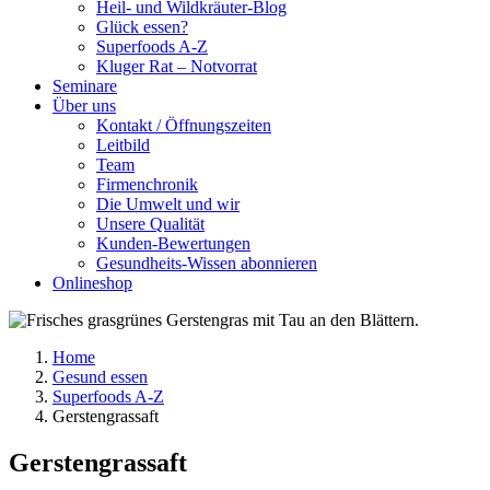
Heil- und Wildkräuter-Blog
Glück essen?
Superfoods A-Z
Kluger Rat – Notvorrat
Seminare
Über uns
Kontakt / Öffnungszeiten
Leitbild
Team
Firmenchronik
Die Umwelt und wir
Unsere Qualität
Kunden-Bewertungen
Gesundheits-Wissen abonnieren
Onlineshop
Home
Gesund essen
Superfoods A-Z
Gerstengrassaft
Gerstengrassaft