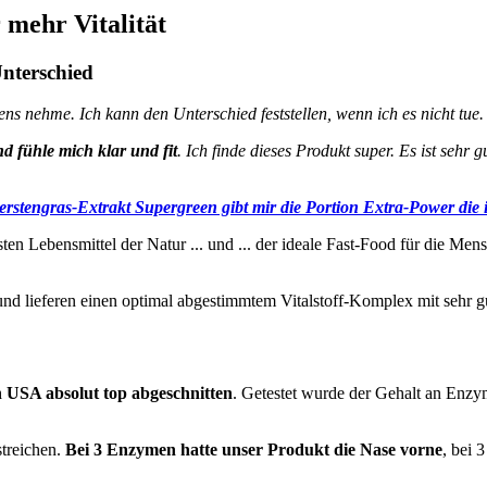
 mehr Vitalität
nterschied
gens nehme.
Ich kann den Unterschied feststellen, wenn ich es nicht tue.
d fühle mich klar und fit
. Ich finde dieses Produkt super. Es ist sehr 
erstengras-Extrakt Supergreen gibt mir die Portion Extra-Power die 
en Lebensmittel der Natur ... und ... der ideale Fast-Food für die Men
nd lieferen einen optimal abgestimmtem Vitalstoff-Komplex mit sehr gu
n USA absolut top abgeschnitten
. Getestet wurde der Gehalt an Enzym
streichen.
Bei 3 Enzymen hatte unser Produkt die Nase vorne
, bei 