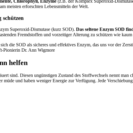
emente, Chlorophyll, Enzyme
(z.B. der Komplex Superoxid-Dismutase
 am meisten erforschten Lebensmitteln der Welt.
g schützen
erenzym Superoxid-Dismutase (kurz SOD).
Das seltene Enzym SOD find
belastenden Fremdstoffen und vorzeitiger Alterung zu schützen wie kaum 
 sich die SOD als sicheres und effektives Enzym, das uns vor der Zers
ft-Pionierin Dr. Ann Wigmore
nn helfen
äuert sind. Diesen ungünstigen Zustand des Stoffwechsels nennt man c
eller müde und haben weniger Energie zur Verfügung. Jede Verschiebung 