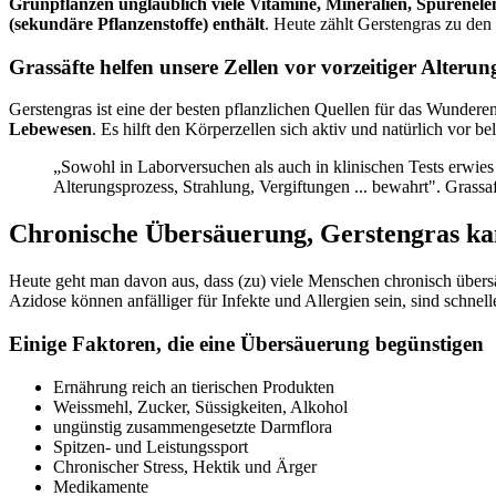
Grünpflanzen unglaublich viele Vitamine, Mineralien, Spurenel
(sekundäre Pflanzenstoffe) enthält
. Heute zählt Gerstengras zu den
Grassäfte helfen unsere Zellen vor vorzeitiger Alterun
Gerstengras ist eine der besten pflanzlichen Quellen für das Wund
Lebewesen
. Es hilft den Körperzellen sich aktiv und natürlich vor 
„Sowohl in Laborversuchen als auch in klinischen Tests erwies
Alterungsprozess, Strahlung, Vergiftungen ... bewahrt".
Grassa
Chronische Übersäuerung, Gerstengras ka
Heute geht man davon aus, dass (zu) viele Menschen chronisch übers
Azidose können anfälliger für Infekte und Allergien sein, sind schn
Einige Faktoren, die eine Übersäuerung begünstigen
Ernährung reich an tierischen Produkten
Weissmehl, Zucker, Süssigkeiten, Alkohol
ungünstig zusammengesetzte Darmflora
Spitzen- und Leistungssport
Chronischer Stress, Hektik und Ärger
Medikamente