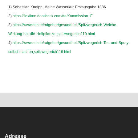
1) Sebastian Kneipp, Meine Wasserkur, Erstausgabe 1886
2)
https://flexikon.doccheck.com/de/Kommission_E
3)
https://www.ndr.de/ratgeber/gesundheit/Spitzwegerich-Welche-
Wirkung-hat-die-Heilpflanze-,spitzwegerich110.html
4)
https://www.ndr.de/ratgeber/gesundheit/Spitzwegerich-Tee-und-Spray-
selbst-machen,spitzwegerich116.html
Gesundheits-Wissen abonnieren
Adresse