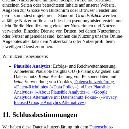
einzelnen Seiten oder betrachteten Inhalte auf unserer Website,
Angaben zur Grösse von Bildschirm oder Browser-Fenster und
den – zumindest ungefähren – Standort.
Grundsätzlich
werden
allfällige Nutzerprofile ausschliesslich pseudonymisiert erstellt und
nicht für die Identifizierung einzelner Nutzerinnen und Nutzer
verwendet. Einzelne Dienste von Dritten, bei denen Nutzerinnen
oder Nutzer angemeldet sind, können die Nutzung unseres Online-
Angebotes allenfalls dem Nutzerkonto oder Nutzerprofil beim
jeweiligen Dienst zuordnen.
Wir nutzen insbesondere:
Plausible Analytics:
Erfolgs- und Reichweitenmessung;
Anbieterin: Plausible Insights OÜ (Estland); Angaben zum
Datenschutz:
Keine
Bearbeitung von Personendaten und
keine
Verwendung von Cookies,
Datenschutzerklärung
,
«Daten-Richtlinie» («Data Policy»)
,
«Über Plausible
Analytics» («About Plausible Analytics»)
,
«Google
Analytics-Alternative mit Datenschutz-Fokus» («Privacy-
focused Google Analytics Alternative»)
.
11. Schlussbestimmungen
Wir haben diese Datenschutzerklärung mit dem
Datenschutz-