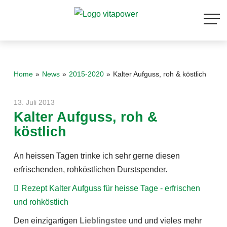
Team
Firmenchronik
Die Umwelt und wir
Home
News
2015-2020
Kalter Aufguss, roh & köstlich
Unsere Qualität
13. Juli 2013
Kalter Aufguss, roh &
köstlich
Kunden-Bewertungen
An heissen Tagen trinke ich sehr gerne diesen
Gesundheits-Wissen abonnieren
erfrischenden, rohköstlichen Durstspender.
Rezept Kalter Aufguss für heisse Tage - erfrischen
Onlineshop
und rohköstlich
Den einzigartigen
Lieblingstee
und und vieles mehr