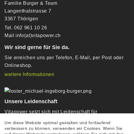
Familie Burger & Team
Langenthalstrasse 7
3367 Thörigen
Tel. 062 961 10 26
Mail
info(at)vitapower.ch
Wir sind gerne für Sie da.
Sie erreichen uns per Telefon, E-Mail, per Post oder
Onlineshop.
weitere Informationen
Unsere Leidenschaft
Vitapower setzt sich mit Leidenschaft für
genussreiche Vitalprodukte getreu unserem Slogan
Um diese Website optimal gestalten und fortlaufend
„Gesundheit geniessen“ ein.
verbessern zu können, verwenden wir Cookies. Wenn Sie