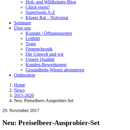
Heil- und Wildkräuter-Blog
Glück essen?
Superfoods A-Z
Kluger Rat – Notvorrat
Seminare
Über uns
Kontakt / Öffnungszeiten
Leitbild
Team
Firmenchronik
Die Umwelt und wir
Unsere Qualität
Kunden-Bewertungen
Gesundheits-Wissen abonnieren
Onlineshop
Home
News
2015-2020
Neu: Preiselbeer-Ausprobier-Set
29. November 2017
Neu: Preiselbeer-Ausprobier-Set